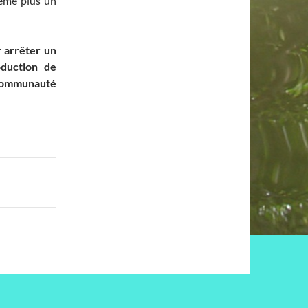
même plus un
 arrêter un
duction de
a communauté