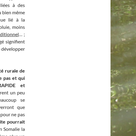
liées à des
ou bien même
ue lié à la
luie, moins
aditionnel
… ;
é signifient
se développer
é rurale de
e pas et qui
RAPIDE et
èrent un peu
eaucoup se
verront que
e pour ne pas
ite pourrait
 Somalie la