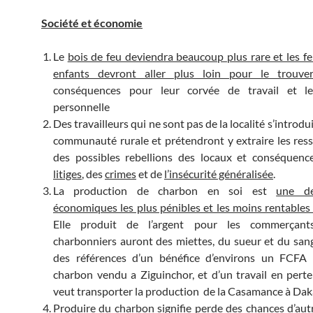
Société et économie
Le
bois de feu deviendra beaucoup plus rare et les f
enfants devront aller plus loin pour le trouver
conséquences pour leur corvée de travail et le
personnelle
Des travailleurs qui ne sont pas de la localité s’introdu
communauté rurale et prétendront y extraire les res
des possibles rebellions des locaux et conséquenc
litiges
, des
crimes
et de
l’insécurité généralisée
.
La production de charbon en soi est
une de
économiques les plus pénibles et les moins rentable
Elle produit de l’argent pour les commerçant
charbonniers auront des miettes, du sueur et du sang 
des références d’un bénéfice d’environs un FCFA 
charbon vendu a Ziguinchor, et d’un travail en perte
veut transporter la production de la Casamance à Daka
Produire du charbon signifie perde des chances d’aut