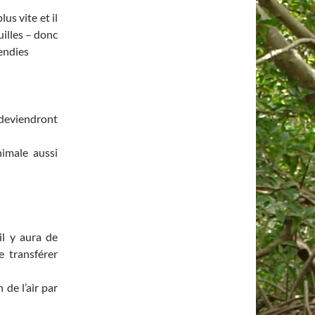
lus vite et il
illes – donc
cendies
 deviendront
nimale aussi
il y aura de
 transférer
de l’air par