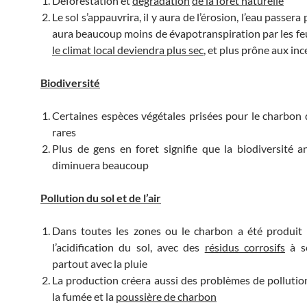
Déforestation et
dégradation
de la forêt naturelle
Le sol s’appauvrira, il y aura de l’érosion, l’eau passera p
aura beaucoup moins de évapotranspiration par les feu
le climat local deviendra plus sec
, et plus prône aux in
Biodiversité
Certaines espèces végétales prisées pour le charbon
rares
Plus de gens en foret signifie que la biodiversité a
diminuera beaucoup
Pollution du sol et de l’air
Dans toutes les zones ou le charbon a été produit 
l’acidification du sol, avec des
résidus corrosifs
à se
partout avec la pluie
La production créera aussi des problèmes de pollution 
la fumée et la
poussière de charbon