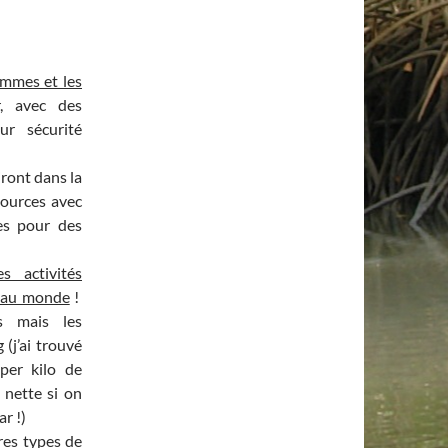
emmes et les
, avec des
ur sécurité
iront dans la
sources avec
es pour des
s activités
s au monde
!
s mais les
(j’ai trouvé
per kilo de
 nette si on
r !)
res types de