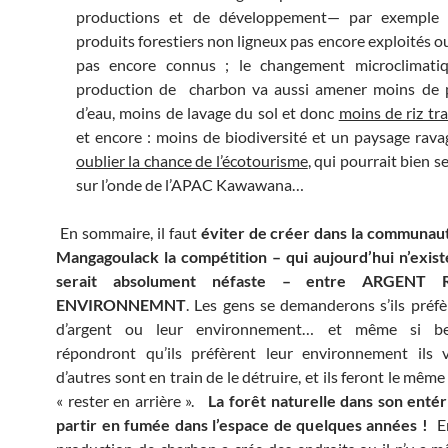
productions et de développement— par exemple 
produits forestiers non ligneux pas encore exploités 
pas encore connus ; le changement microclimatiq
production de charbon va aussi amener moins de p
d’eau, moins de lavage du sol et donc
moins de riz tr
et encore : moins de biodiversité et un paysage ravag
oublier la chance de l’écotourisme
, qui pourrait bien 
sur l’onde de l’APAC Kawawana…
En sommaire, il faut
éviter de créer dans la communaut
Mangagoulack la compétition – qui aujourd’hui n’exist
serait absolument néfaste – entre ARGENT 
ENVIRONNEMNT
. Les gens se demanderons s’ils préf
d’argent ou leur environnement… et même si b
répondront qu’ils préfèrent leur environnement ils 
d’autres sont en train de le détruire, et ils feront le mêm
« rester en arrière ».
La forêt naturelle dans son entér
partir en fumée dans l’espace de quelques années !
En