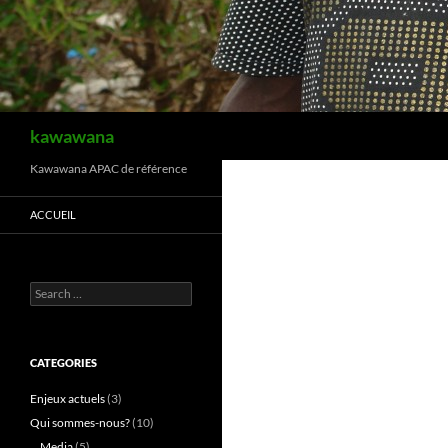
Search
kawawana
Kawawana APAC de référence
ACCUEIL
Search
for:
CATEGORIES
Enjeux actuels
(3)
Qui sommes-nous?
(10)
Media
(5)