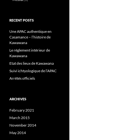
RECENT POSTS
Une APAC authentique en
Casamance – l’histoire de
Kawawana
Le réglement intérieur de
Kawawana
Etat des lieux de Kawawana
Suivi ichtyologique de l’APAC
Arrêtés officiels
ARCHIVES
February 2021
March 2015
November 2014
May 2014